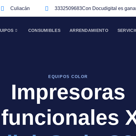
Culiacán
3332509683
Con Docudigital es gana
UIPOS
CONSUMIBLES
ARRENDAMIENTO
SERVICI
EQUIPOS COLOR
Impresoras
ifuncionales 