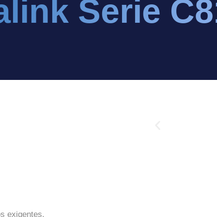
alink Serie C
os exigentes.