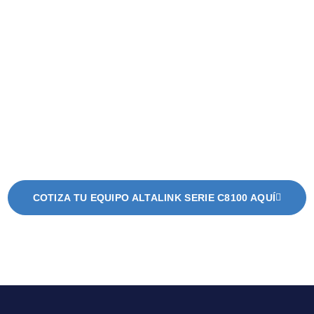
oras Multifuncionale
Altalink Serie C8100
COTIZA TU EQUIPO ALTALINK SERIE C8100 AQUÍ