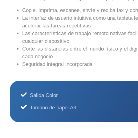
Copie, imprima, escanee, envíe y reciba fax y cor
La interfaz de usuario intuitiva como una tableta le
acelerar las tareas repetitivas
Las características de trabajo remoto nativas faci
cualquier dispositivo
Corte las distancias entre el mundo físico y el dig
cada negocio
Seguridad integral incorporada
Salida Color
Tamaño de papel A3