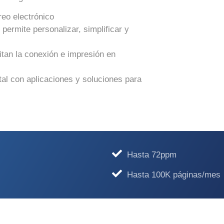
reo electrónico
 permite personalizar, simplificar y
litan la conexión e impresión en
ital con aplicaciones y soluciones para
Hasta 72ppm
Hasta 100K páginas/mes